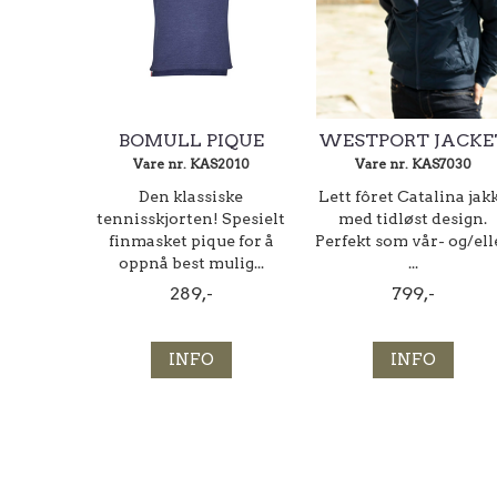
BOMULL PIQUE
WESTPORT JACKE
Vare nr. KAS2010
Vare nr. KAS7030
Den klassiske
Lett fôret Catalina jak
tennisskjorten! Spesielt
med tidløst design.
finmasket pique for å
Perfekt som vår- og/ell
oppnå best mulig...
...
289,-
799,-
INFO
INFO