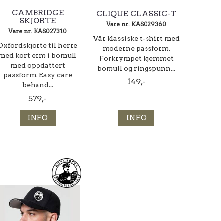
CAMBRIDGE
CLIQUE CLASSIC-T
SKJORTE
Vare nr. KAS029360
Vare nr. KAS027310
Vår klassiske t-shirt med
Oxfordskjorte til herre
moderne passform.
med kort erm i bomull
Forkrympet kjemmet
med oppdattert
bomull og ringspunn...
passform. Easy care
149,-
behand...
579,-
INFO
INFO