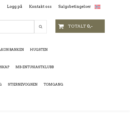
n
Logg på
Kontakt oss
Salgsbetingelser
TOTALT
0,-
KON BANKEN
HUGSTEN
LSKAP
MB-ENTUSIASTKLUBB
G
STJERNEVOGNEN
TOMGANG