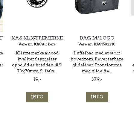
T
KAS KLISTREMERKE
BAG M/LOGO
Vare nr. KASstickers
Vare nr. KAS1582210
ke
Klistremerke av god
Duffelbag med et stort
kvalitet Størrelser
hovedrom. Reverserbare
er
oppgidd er bredden. XS:
glidelåser. Frontlomme
70x70mm, S: 140x...
med glidel&#...
19,-
379,-
INFO
INFO