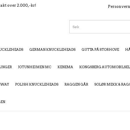
rakt over 2.000,-kr!
Personver
UCKLEHEADS
GERMAN KNUCKLEHEADS
GUTTA PÅ STORHOVE
HÅ
LINGER
JOTUNHEIMEN MC
KENEMA
KONGSBERG AUTOMOBILSE
ORWAY
POLISH KNUCKLEHEADS
RAGGEN GÅR
SOLØR MEKK & RAG
GEN