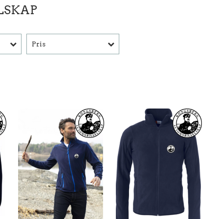
LSKAP
Pris