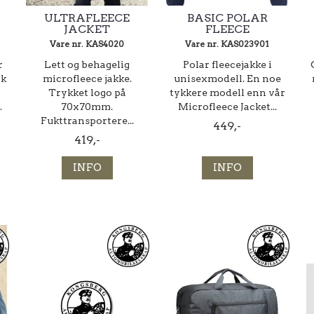
4
ULTRAFLEECE
BASIC POLAR
JACKET
FLEECE
Vare nr. KAS4020
Vare nr. KAS023901
r
Lett og behagelig
Polar fleecejakke i
yk
microfleece jakke.
unisexmodell. En noe
Trykket logo på
tykkere modell enn vår
.
70x70mm.
Microfleece Jacket...
Fukttransportere...
449,-
419,-
INFO
INFO