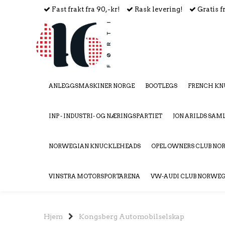
Fast frakt fra 90,-kr!
Rask levering!
Gratis f
ANLEGGSMASKINER NORGE
BOOTLEGS
FRENCH KN
INP - INDUSTRI- OG NÆRINGSPARTIET
JON ARILDS SAM
NORWEGIAN KNUCKLEHEADS
OPEL OWNERS CLUB N
VINSTRA MOTORSPORTARENA
VW-AUDI CLUB NORWE
Hjem
Kongsberg Automobilselskap