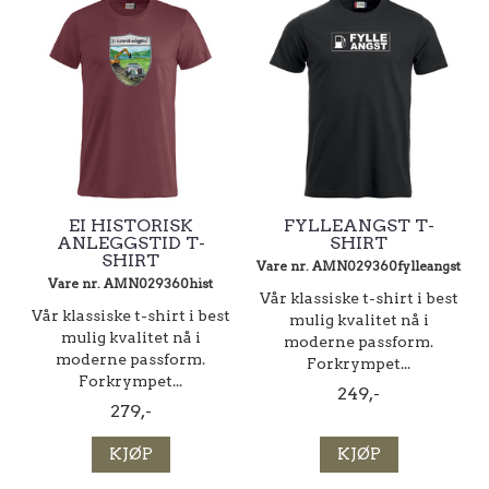
EI HISTORISK
FYLLEANGST T-
ANLEGGSTID T-
SHIRT
SHIRT
Vare nr. AMN029360fylleangst
Vare nr. AMN029360hist
Vår klassiske t-shirt i best
Vår klassiske t-shirt i best
mulig kvalitet nå i
mulig kvalitet nå i
moderne passform.
moderne passform.
Forkrympet...
Forkrympet...
249,-
279,-
KJØP
KJØP