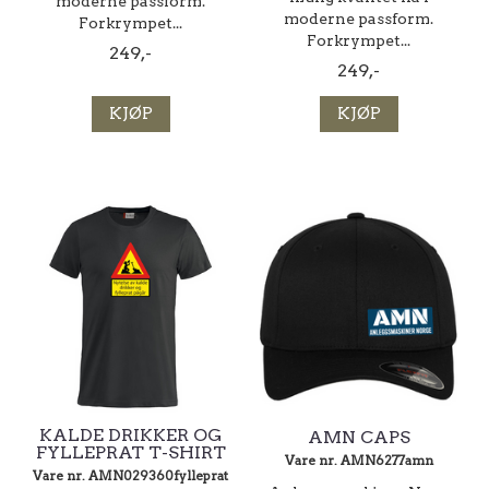
moderne passform.
moderne passform.
Forkrympet...
Forkrympet...
249,-
249,-
KJØP
KJØP
KALDE DRIKKER OG
AMN CAPS
FYLLEPRAT T-SHIRT
Vare nr. AMN6277amn
Vare nr. AMN029360fylleprat