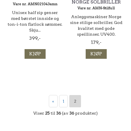
NORGE SOLBRILLER
Vare nr. AMN021043amn
Vare nr. AMN-Stilfull
Unisex half zip genser
Anleggsmaskiner Norge
med børstet innside og
sine stilige solbriller. God
ton-i-ton flatlock sømmer.
kvalitet med gode
Skju...
speillinser. UV400.
399,-
179,-
KJØP
KJØP
«
1
2
Viser
25
til
36
(av
36
produkter)