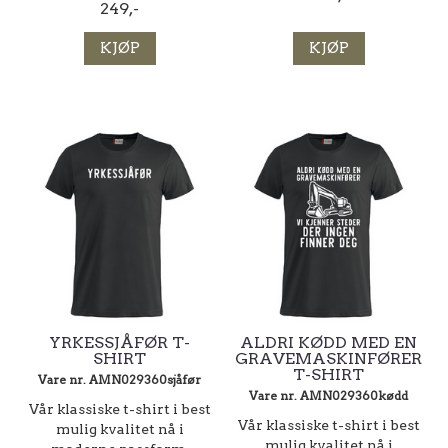
249,-
KJØP
KJØP
YRKESSJÅFØR T-
ALDRI KØDD MED EN
SHIRT
GRAVEMASKINFØRER
T-SHIRT
Vare nr. AMN029360sjåfør
Vare nr. AMN029360kødd
Vår klassiske t-shirt i best
Vår klassiske t-shirt i best
mulig kvalitet nå i
mulig kvalitet nå i