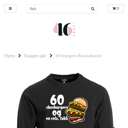
0
Hjem
Raggen går
60 burgers Roundneck