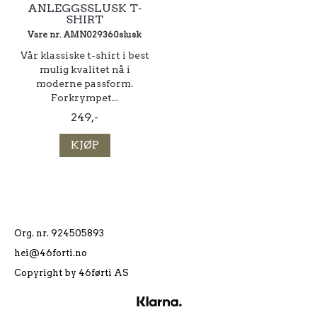
ANLEGGSSLUSK T-
SHIRT
Vare nr. AMN029360slusk
Vår klassiske t-shirt i best
mulig kvalitet nå i
moderne passform.
Forkrympet...
249,-
KJØP
Org. nr. 924505893
hei@46forti.no
Copyright by 46førti AS