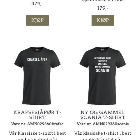
379,-
179,-
KJØP
KJØP
KRAFSESJÅFØR T-
NY OG GAMMEL
SHIRT
SCANIA T-SHIRT
Vare nr. AMN029360krafse
Vare nr. AMN029360scania
Vår klassiske t-shirt i best
Vår klassiske t-shirt i best
mulig kvalitet nå i
mulig kvalitet nå i