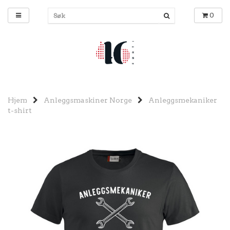
0
Hjem
Anleggsmaskiner Norge
Anleggsmekaniker
t-shirt