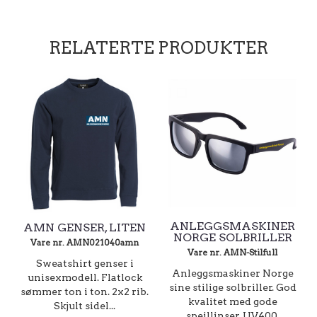
RELATERTE PRODUKTER
ANLEGGSMASKINER
AMN GENSER, LITEN
NORGE SOLBRILLER
Vare nr. AMN021040amn
Vare nr. AMN-Stilfull
Sweatshirt genser i
Anleggsmaskiner Norge
unisexmodell. Flatlock
sine stilige solbriller. God
sømmer ton i ton. 2x2 rib.
kvalitet med gode
Skjult sidel...
speillinser. UV400.