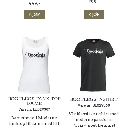
299,-
449,-
KJØP
KJØP
BOOTLEGS TANK TOP
BOOTLEGS T-SHIRT
DAME
Vare nr. BL029360
Vare nr. BL029307
Vår klassiske t-shirt med
Damemodell Moderne
moderne passform.
tanktop til dame med litt
Forkrympet kjemmet