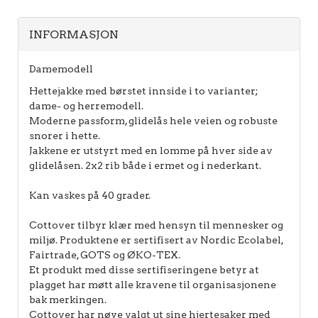
INFORMASJON
Damemodell
Hettejakke med børstet innside i to varianter;
dame- og herremodell.
Moderne passform, glidelås hele veien og robuste
snorer i hette.
Jakkene er utstyrt med en lomme på hver side av
glidelåsen. 2x2 rib både i ermet og i nederkant.
Kan vaskes på 40 grader.
Cottover tilbyr klær med hensyn til mennesker og
miljø. Produktene er sertifisert av Nordic Ecolabel,
Fairtrade, GOTS og ØKO-TEX.
Et produkt med disse sertifiseringene betyr at
plagget har møtt alle kravene til organisasjonene
bak merkingen.
Cottover har nøye valgt ut sine hjertesaker med