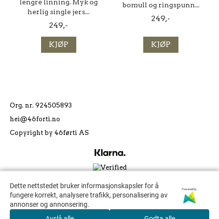
lengre linning. Myk og
bomull og ringspunn...
herlig single jers...
249,-
249,-
KJØP
KJØP
Org. nr. 924505893
hei@46forti.no
Copyright by 46førti AS
Dette nettstedet bruker informasjonskapsler for å
Dette nettstedet bruker informasjonskapsler for å
Powered by
Powered by
fungere korrekt, analysere trafikk, personalisering av
fungere korrekt, analysere trafikk, personalisering av
annonser og annonsering.
annonser og annonsering.
Avslå alle
Avslå alle
Godta alle
Godta alle