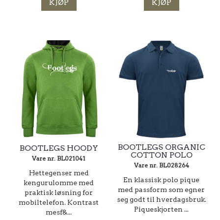
KJØP
KJØP
BOOTLEGS ORGANIC
BOOTLEGS HOODY
COTTON POLO
Vare nr. BL021041
Vare nr. BL028264
Hettegenser med
En klassisk polo pique
kengurulomme med
med passform som egner
praktisk løsning for
seg godt til hverdagsbruk.
mobiltelefon. Kontrast
Piqueskjorten ...
mesf&...