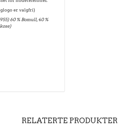
set for hodetelefoner.
ogo er valgfri)
(955) 60 % Bomull, 40 %
skose)
RELATERTE PRODUKTER