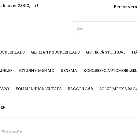
rakt over 2.000,-kr!
Personver
UCKLEHEADS
GERMAN KNUCKLEHEADS
GUTTA PÅ STORHOVE
HÅ
LINGER
JOTUNHEIMEN MC
KENEMA
KONGSBERG AUTOMOBILSE
ORWAY
POLISH KNUCKLEHEADS
RAGGEN GÅR
SOLØR MEKK & RAG
GEN
e Ziphoody