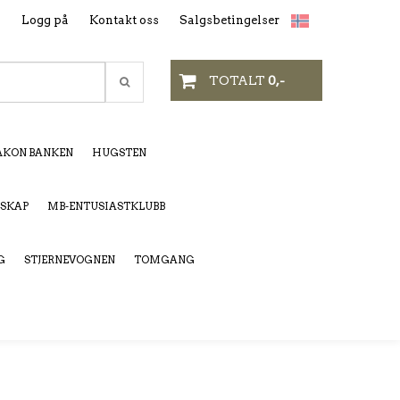
n
Logg på
Kontakt oss
Salgsbetingelser
TOTALT
0,-
KON BANKEN
HUGSTEN
LSKAP
MB-ENTUSIASTKLUBB
G
STJERNEVOGNEN
TOMGANG