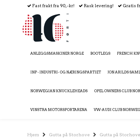
Fast frakt fra 90,-kr!
Rask levering!
Gratis f
ANLEGGSMASKINER NORGE
BOOTLEGS
FRENCH KN
INP - INDUSTRI- OG NÆRINGSPARTIET
JON ARILDS SAM
NORWEGIAN KNUCKLEHEADS
OPEL OWNERS CLUB N
VINSTRA MOTORSPORTARENA
VW-AUDI CLUB NORWE
Hjem
Gutta på Storhove
Gutta på Storhov