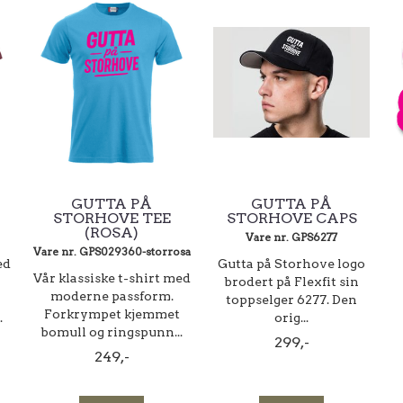
GUTTA PÅ
GUTTA PÅ
STORHOVE TEE
STORHOVE CAPS
(ROSA)
Vare nr. GPS6277
Vare nr. GPS029360-storrosa
ed
Gutta på Storhove logo
Vår klassiske t-shirt med
brodert på Flexfit sin
moderne passform.
toppselger 6277. Den
Forkrympet kjemmet
.
orig...
bomull og ringspunn...
299,-
249,-