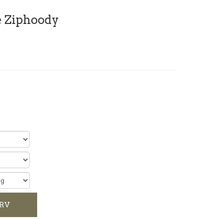
e Ziphoody
RV