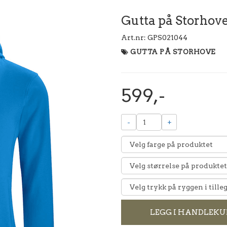
Gutta på Storhov
Art.nr:
GPS021044
GUTTA PÅ STORHOVE
599,-
-
+
LEGG I HANDLEKU