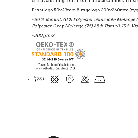
ermavslutning. Ton-i-ton flatlocksømmer. Tilpas
Brystlogo 50x43mm & rygglogo 300x260mm (ryggl
- 80 % Bomull, 20 % Polyester (Antracite Melange 
Polyester. Grey Melange (95) 85 % Bomull, 15 % Vi
- 300 g/m2