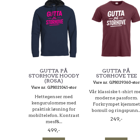
GUTTA PÅ
GUTTA PÅ
STORHOVE HOODY
STORHOVE TEE
(ROSA)
Vare nr. GPS029360-stor
Vare nr. GPS021041-stor
Vår klassiske t-shirt m
Hettegenser med
moderne passform.
kengurulomme med
Forkrympet kjemmet
praktisk løsning for
bomull og ringspunn..
mobiltelefon. Kontrast
249,-
mesf&...
499,-