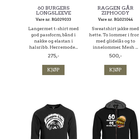
60 BURGERS
RAGGEN GÅR
LONGSLEEVE
ZIPHOODY
Vare nr. RG029033
Vare nr. RG021044
Langermet t-shirt med
Sweatshirt jakke med
god passform, bånd i
hette. To lommer i fro
nakke og elastan i
med glidelås og to
halsribb. Herremode...
innelommer. Mesh ...
275,-
500,-
KJØP
KJØP