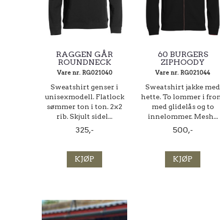
RAGGEN GÅR
60 BURGERS
ROUNDNECK
ZIPHOODY
Vare nr. RG021040
Vare nr. RG021044
Sweatshirt genser i
Sweatshirt jakke med
unisexmodell. Flatlock
hette. To lommer i fro
sømmer ton i ton. 2x2
med glidelås og to
rib. Skjult sidel...
innelommer. Mesh...
325,-
500,-
KJØP
KJØP