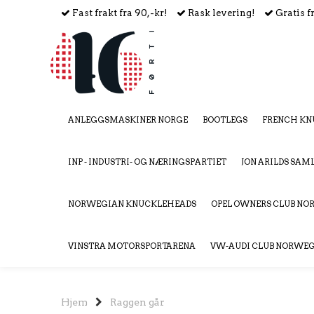
Fast frakt fra 90,-kr!
Rask levering!
Gratis f
ANLEGGSMASKINER NORGE
BOOTLEGS
FRENCH KN
INP - INDUSTRI- OG NÆRINGSPARTIET
JON ARILDS SAM
NORWEGIAN KNUCKLEHEADS
OPEL OWNERS CLUB N
VINSTRA MOTORSPORTARENA
VW-AUDI CLUB NORWE
Hjem
Raggen går