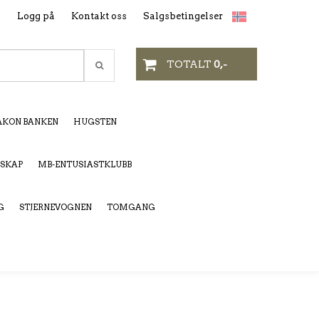
n
Logg på
Kontakt oss
Salgsbetingelser
TOTALT
0,-
KON BANKEN
HUGSTEN
LSKAP
MB-ENTUSIASTKLUBB
G
STJERNEVOGNEN
TOMGANG