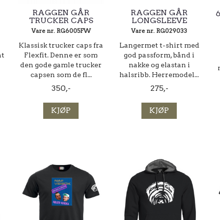
RAGGEN GÅR
RAGGEN GÅR
TRUCKER CAPS
LONGSLEEVE
Vare nr. RG6005FW
Vare nr. RG029033
Klassisk trucker caps fra
Langermet t-shirt med
nt
Flexfit. Denne er som
god passform, bånd i
den gode gamle trucker
nakke og elastan i
capsen som de fl...
halsribb. Herremodel...
350,-
275,-
KJØP
KJØP