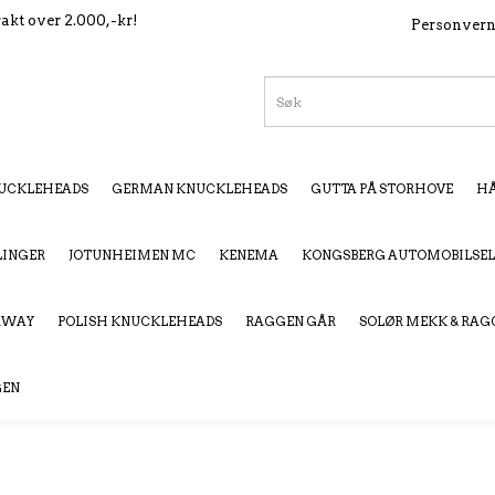
rakt over 2.000,-kr!
Personver
UCKLEHEADS
GERMAN KNUCKLEHEADS
GUTTA PÅ STORHOVE
HÅ
LINGER
JOTUNHEIMEN MC
KENEMA
KONGSBERG AUTOMOBILSE
ORWAY
POLISH KNUCKLEHEADS
RAGGEN GÅR
SOLØR MEKK & RAG
GEN