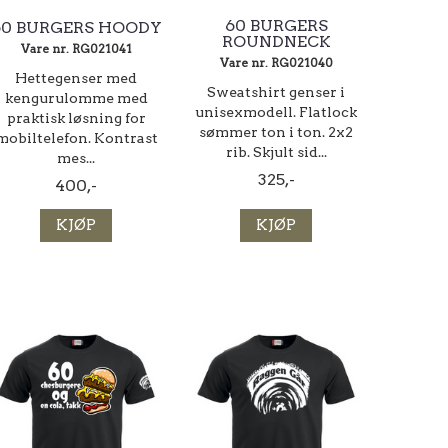
60 BURGERS
60 BURGERS HOODY
ROUNDNECK
Vare nr. RG021041
Vare nr. RG021040
Hettegenser med
Sweatshirt genser i
kengurulomme med
unisexmodell. Flatlock
praktisk løsning for
sømmer ton i ton. 2x2
mobiltelefon. Kontrast
rib. Skjult sid...
mes...
325,-
400,-
KJØP
KJØP