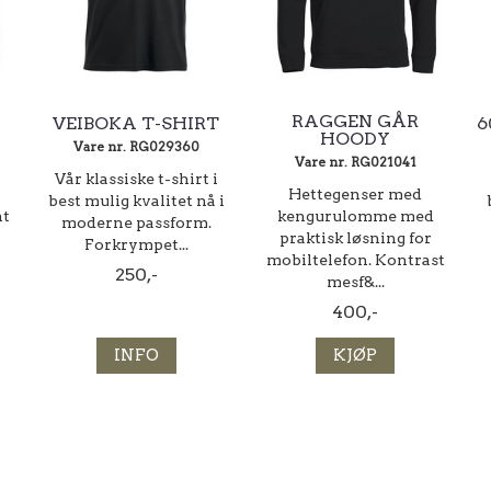
RAGGEN GÅR
VEIBOKA T-SHIRT
6
HOODY
Vare nr. RG029360
Vare nr. RG021041
Vår klassiske t-shirt i
Hettegenser med
best mulig kvalitet nå i
nt
kengurulomme med
moderne passform.
praktisk løsning for
Forkrympet...
mobiltelefon. Kontrast
250,-
mesf&...
400,-
INFO
KJØP